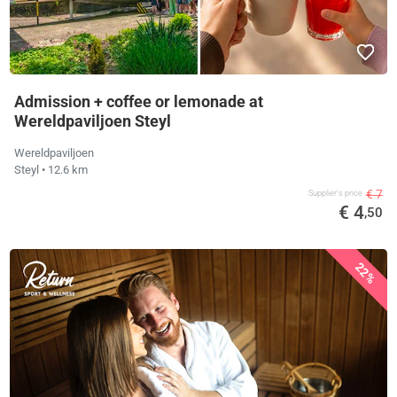
Admission + coffee or lemonade at
Wereldpaviljoen Steyl
Wereldpaviljoen
Steyl
• 12.6 km
€ 7
Supplier's price
€ 4
,50
22%