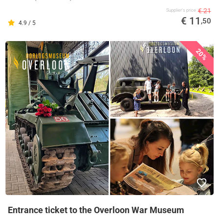
€ 21
Supplier's price
€ 11
,50
4.9 / 5
20%
Entrance ticket to the Overloon War Museum