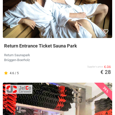
Return Entrance Ticket Sauna Park
Return Saunapark
Brüggen-Boerholz
€ 36
Supplier's price
€ 28
4.6 / 5
39%