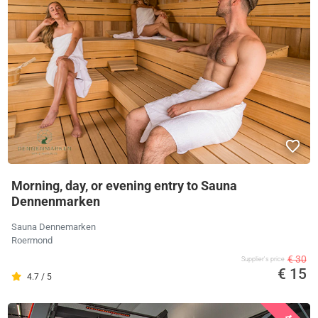
Morning, day, or evening entry to Sauna
Dennenmarken
Sauna Dennemarken
Roermond
€ 30
Supplier's price
€ 15
4.7 / 5