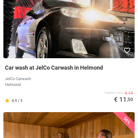
Car wash at JelCo Carwash in Helmond
JelCo Carwash
Helmond
€ 19
Supplier's price
€ 11
,50
4.9 / 5
50%