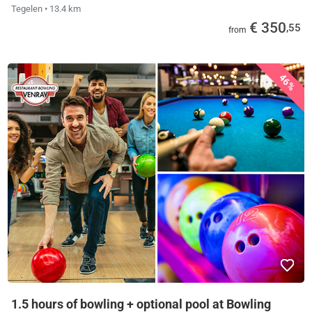
Tegelen
• 13.4 km
€ 350
,55
from
46%
1.5 hours of bowling + optional pool at Bowling