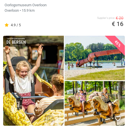
Oorlogsmuseum Overloon
Overloon
• 15.9 km
€ 20
Supplier's price
€ 16
4.9 / 5
45%