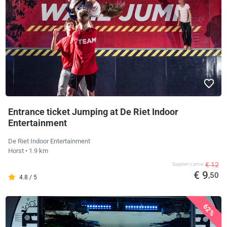
Entrance ticket Jumping at De Riet Indoor
Entertainment
De Riet Indoor Entertainment
Horst
• 1.9 km
€ 12
Supplier's price
€ 9
,50
4.8 / 5
62%