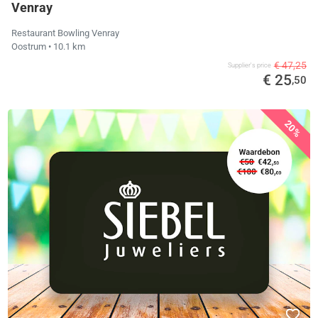
Venray
Restaurant Bowling Venray
Oostrum
• 10.1 km
€ 47,25
Supplier's price
€ 25
,50
20%