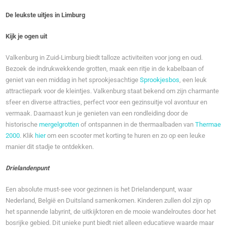
De leukste uitjes in Limburg
Kijk je ogen uit
Valkenburg in Zuid-Limburg biedt talloze activiteiten voor jong en oud.
Bezoek de indrukwekkende grotten, maak een ritje in de kabelbaan of
geniet van een middag in het sprookjesachtige
Sprookjesbos
, een leuk
attractiepark voor de kleintjes. Valkenburg staat bekend om zijn charmante
sfeer en diverse attracties, perfect voor een gezinsuitje vol avontuur en
vermaak. Daarnaast kun je genieten van een rondleiding door de
historische
mergelgrotten
of ontspannen in de thermaalbaden van
Thermae
2000
. Klik
hier
om een scooter met korting te huren en zo op een leuke
manier dit stadje te ontdekken.
Drielandenpunt
Een absolute must-see voor gezinnen is het Drielandenpunt, waar
Nederland, België en Duitsland samenkomen. Kinderen zullen dol zijn op
het spannende labyrint, de uitkijktoren en de mooie wandelroutes door het
bosrijke gebied. Dit unieke punt biedt niet alleen educatieve waarde maar