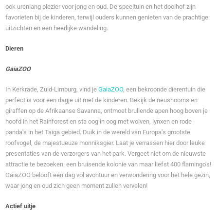
ook urenlang plezier voor jong en oud. De speeltuin en het doolhof zijn
favorieten bij de kinderen, terwijl ouders kunnen genieten van de prachtige
uitzichten en een heerlijke wandeling.
Dieren
GaiaZOO
In Kerkrade, Zuid-Limburg, vind je
GaiaZOO
, een bekroonde dierentuin die
perfect is voor een dagje uit met de kinderen. Bekijk de neushoorns en
giraffen op de Afrikaanse Savanna, ontmoet brullende apen hoog boven je
hoofd in het Rainforest en sta oog in oog met wolven, lynxen en rode
panda's in het Taiga gebied. Duik in de wereld van Europa's grootste
roofvogel, de majestueuze monniksgier. Laat je verrassen hier door leuke
presentaties van de verzorgers van het park. Vergeet niet om de nieuwste
attractie te bezoeken: een bruisende kolonie van maar liefst 400 flamingo's!
GaiaZOO belooft een dag vol avontuur en verwondering voor het hele gezin,
waar jong en oud zich geen moment zullen vervelen!
Actief uitje