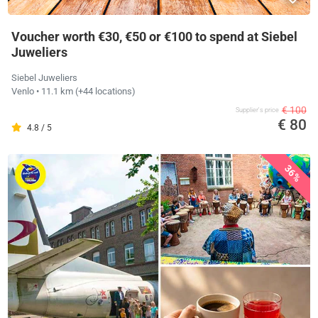
Voucher worth €30, €50 or €100 to spend at Siebel
Juweliers
Siebel Juweliers
Venlo
• 11.1 km
(+44 locations)
€ 100
Supplier's price
€ 80
4.8 / 5
36%