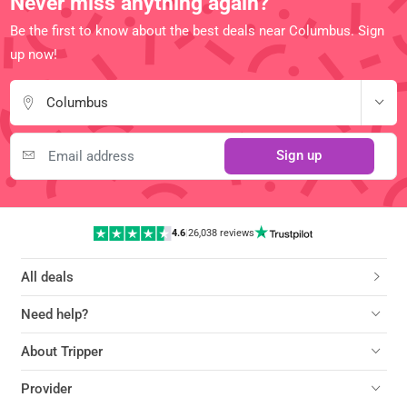
Never miss anything again?
Be the first to know about the best deals near Columbus. Sign
up now!
Columbus
Sign up
4.6
|
26,038 reviews
All deals
Need help?
About Tripper
Provider