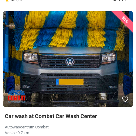
4.8 / 5
38%
Car wash at Combat Car Wash Center
Autowascentrum Combat
Venlo
• 9.7 km