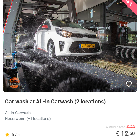
46%
Car wash at All-In Carwash (2 locations)
All-In Carwash
Nederweert (+1 locations)
€ 23
Supplier's price
€ 12
,50
5 / 5