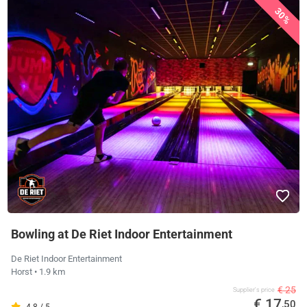
30%
Bowling at De Riet Indoor Entertainment
De Riet Indoor Entertainment
Horst
• 1.9 km
€ 25
Supplier's price
€ 17
,50