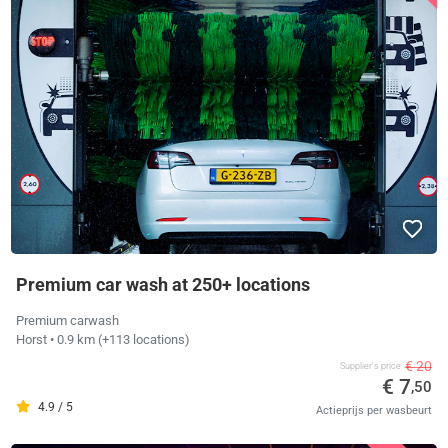
Premium car wash at 250+ locations
Premium carwash
Horst
• 0.9 km
(+113 locations)
€ 20
Supplier's price
€ 7
,50
4.9 / 5
Actieprijs per wasbeurt