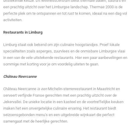
uitstekende keuze. Dit wellnesscentrum biedt thermale baden, sauna’s en
een prachtig uitzicht over het Limburgse landschap. Thermae 2000 is de
perfecte plek om te ontspannen en tot rust te komen, ideaal na een dag vol
activiteiten.
Restaurants in Limburg
Limburg staat ook bekend om zijn culinaire hoogstandjes. Proef lokale
specialiteiten zoals asperges, zuurvlees en de onmisbare Limburgse vlaai
in een van de vele uitstekende restaurants. Hier een paar aanbevelingen en
sommige met korting voor je om voordelig uiteten te gaan.
Château Neercanne
Château Neercanne
is een
Michelin-sterrenrestaurant in Maastricht en
serveert verfijnde Franse gerechten met een prachtig uitzicht over de
Jekervallei. De unieke locatie in een kasteel en de voortreffelijke keuken
maken het een onvergetelijke culinaire ervaring. Het restaurant biedt
seizoensgebonden menu's en een uitgebreide wijnkaart die perfect
samengaat met de heerlijke gerechten.