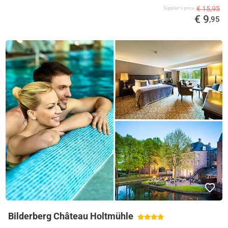
€ 15,95
Supplier's price
€ 9
,95
Bilderberg Château Holtmühle