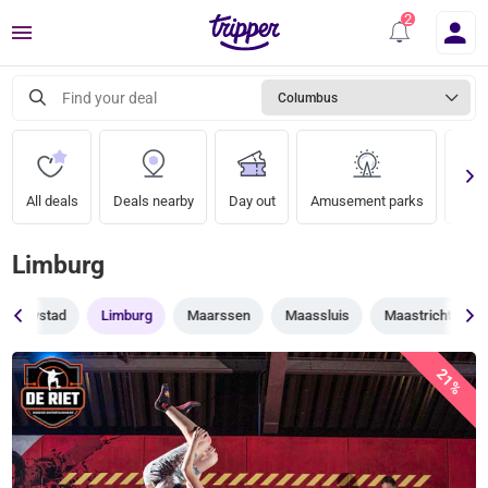
Menu
Find your deal
Columbus
All deals
Deals nearby
Day out
Amusement parks
Zoo
Limburg
Lelystad
Limburg
Maarssen
Maassluis
Maastricht
21%