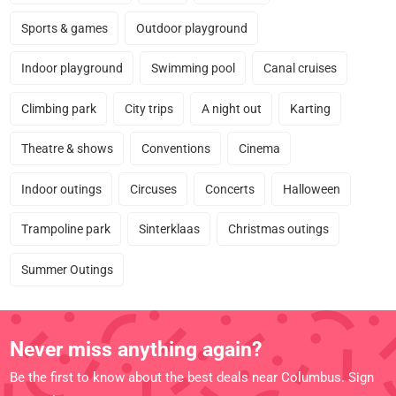
Sports & games
Outdoor playground
Indoor playground
Swimming pool
Canal cruises
Climbing park
City trips
A night out
Karting
Theatre & shows
Conventions
Cinema
Indoor outings
Circuses
Concerts
Halloween
Trampoline park
Sinterklaas
Christmas outings
Summer Outings
Never miss anything again?
Be the first to know about the best deals near Columbus. Sign