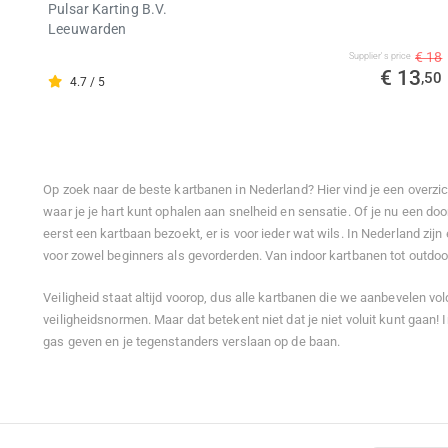
Pulsar Karting B.V.
Leeuwarden
€ 18
Supplier's price
€ 13
,50
4.7 / 5
Op zoek naar de beste kartbanen in Nederland? Hier vind je een overzic
waar je je hart kunt ophalen aan snelheid en sensatie. Of je nu een doo
eerst een kartbaan bezoekt, er is voor ieder wat wils. In Nederland zijn 
voor zowel beginners als gevorderden. Van indoor kartbanen tot outdoor c
Veiligheid staat altijd voorop, dus alle kartbanen die we aanbevelen v
veiligheidsnormen. Maar dat betekent niet dat je niet voluit kunt gaan!
gas geven en je tegenstanders verslaan op de baan.