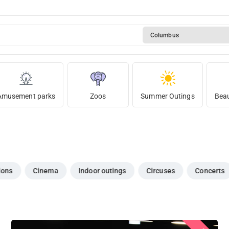
Columbus
Amusement parks
Zoos
Summer Outings
Beau
ions
Cinema
Indoor outings
Circuses
Concerts