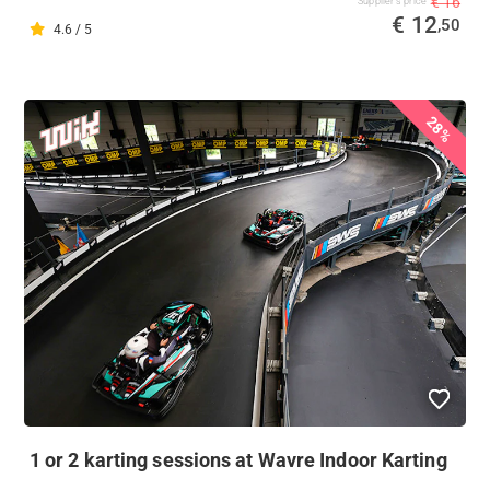
€ 16
Supplier's price
€ 12
,50
4.6 / 5
28%
1 or 2 karting sessions at Wavre Indoor Karting