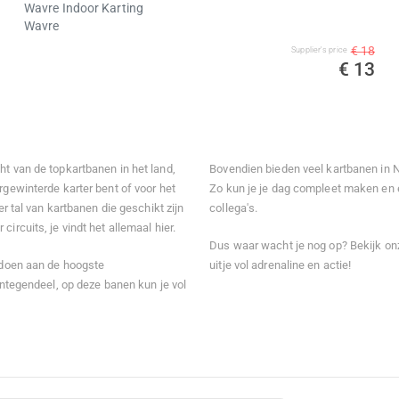
Wavre Indoor Karting
Wavre
€ 18
Supplier's price
€ 13
ht van de topkartbanen in het land,
Bovendien bieden veel kartbanen in N
rgewinterde karter bent of voor het
Zo kun je je dag compleet maken en e
er tal van kartbanen die geschikt zijn
collega's.
ircuits, je vindt het allemaal hier.
Dus waar wacht je nog op? Bekijk onz
oldoen aan de hoogste
uitje vol adrenaline en actie!
 Integendeel, op deze banen kun je vol