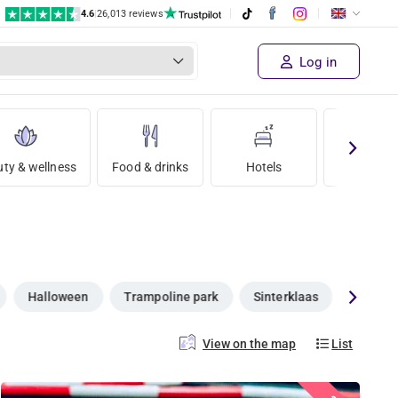
4.6
|
26,013 reviews
Log in
ty & wellness
Food & drinks
Hotels
Holida
Halloween
Trampoline park
Sinterklaas
Christm
View on the map
List