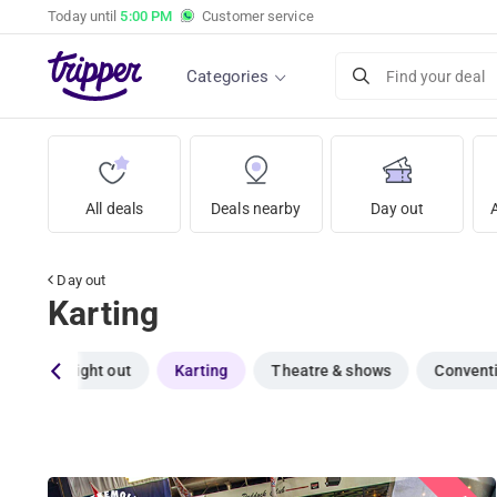
Today until
5:00 PM
Customer service
Categories
Find your deal
All deals
Deals nearby
Day out
Day out
Karting
ps
A night out
Karting
Theatre & shows
Convent