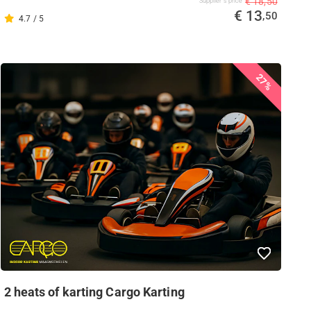
€ 18,50
Supplier's price
€ 13
,50
4.7 / 5
27%
2 heats of karting Cargo Karting