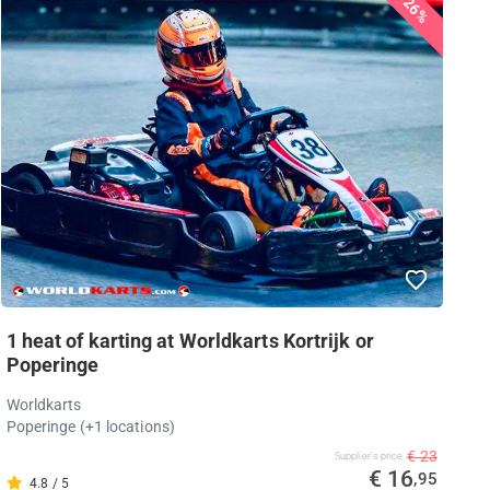
26%
1 heat of karting at Worldkarts Kortrijk or
Poperinge
Worldkarts
Poperinge (+1 locations)
€ 23
Supplier's price
€ 16
,95
4.8 / 5