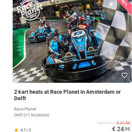
40%
2 kart heats at Race Planet in Amsterdam or
Delft
Race Planet
Delft (+1 locations)
€ 41,50
Supplier's price
€ 24
,95
4.7 / 5