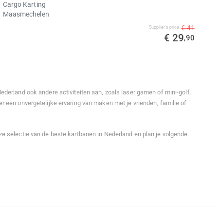
Cargo Karting
Maasmechelen
€ 41
Supplier's price
€ 29
,90
ederland ook andere activiteiten aan, zoals laser gamen of mini-golf.
r een onvergetelijke ervaring van maken met je vrienden, familie of
e selectie van de beste kartbanen in Nederland en plan je volgende