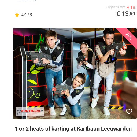
€ 18
Supplier's price
€ 13
,50
4.9 / 5
25%
1 or 2 heats of karting at Kartbaan Leeuwarden