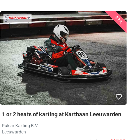
27%
1 or 2 heats of karting at Kartbaan Leeuwarden
Pulsar Karting B.V.
Leeuwarden