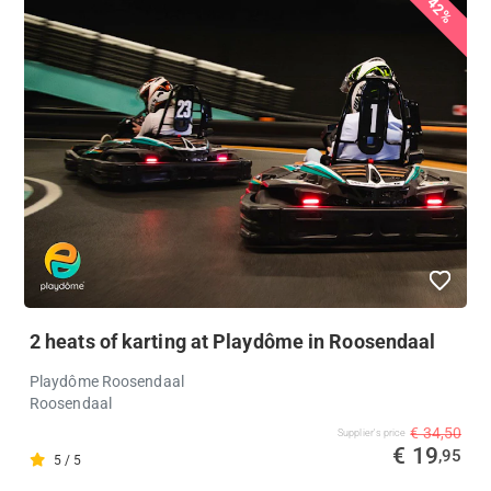
42%
2 heats of karting at Playdôme in Roosendaal
Playdôme Roosendaal
Roosendaal
€ 34,50
Supplier's price
€ 19
,95
5 / 5