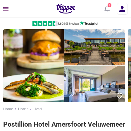
Menu
4.6
|
26,038 reviews
Home
Hotels
Hotel
Postillion Hotel Amersfoort Veluwemeer