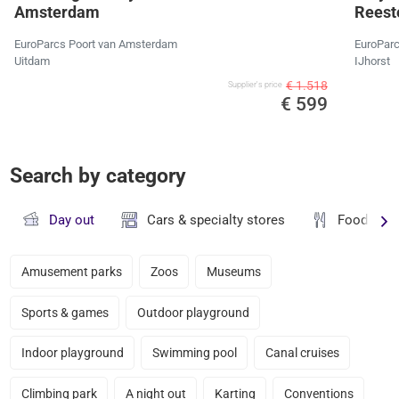
Amsterdam
Reeste
EuroParcs Poort van Amsterdam
EuroParc
Uitdam
IJhorst
€ 1.518
Supplier's price
€ 599
Search by category
Day out
Cars & specialty stores
Food & dr
Amusement parks
Zoos
Museums
Sports & games
Outdoor playground
Indoor playground
Swimming pool
Canal cruises
Climbing park
A night out
Karting
Conventions