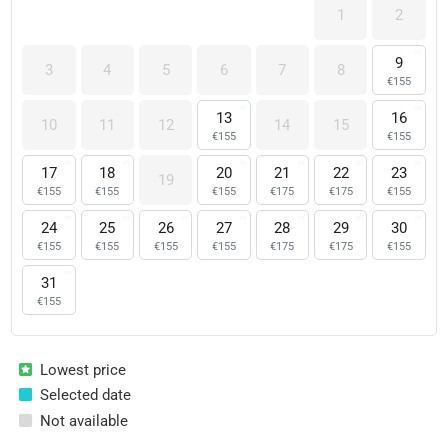
1
2
9
3
4
5
6
7
8
€
155
13
16
10
11
12
14
15
€
155
€
155
17
18
20
21
22
23
19
€
155
€
155
€
155
€
175
€
175
€
155
24
25
26
27
28
29
30
€
155
€
155
€
155
€
155
€
175
€
175
€
155
31
€
155
Lowest price
Selected date
Not available