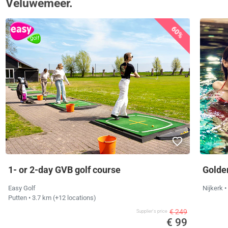
Veluwemeer.
60%
1- or 2-day GVB golf course
Golde
Easy Golf
Nijkerk
•
Putten
• 3.7 km
(+12 locations)
€ 249
Supplier's price
€ 99