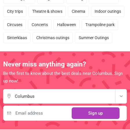
City trips
Theatre & shows
Cinema
Indoor outings
Circuses
Concerts
Halloween
Trampoline park
Sinterklaas
Christmas outings
Summer Outings
Never miss anything again?
Be the first to know about the best deals near Columbus. Sign
up now!
Columbus
Sign up