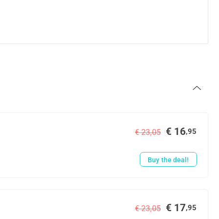
€ 16
,95
€ 23,05
Buy the deal!
€ 17
,95
€ 23,05