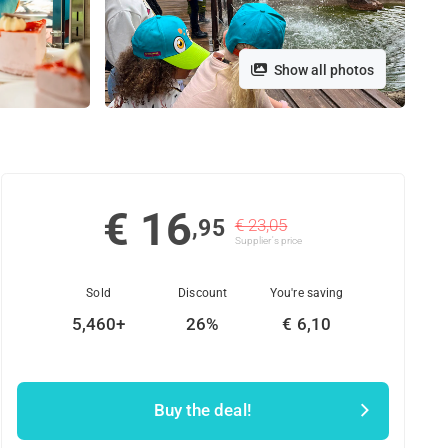
Show all photos
€ 16
,95
€ 23,05
Supplier's price
Sold
Discount
You're saving
5,460+
26%
€ 6,10
Buy the deal!