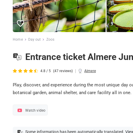
Home
Day out
Zoos
Entrance ticket Almere Jun
|
4.8 / 5
(47 reviews)
Almere
Play, discover, and experience during the most unique day o
botanical garden, animal shelter, and care facility all in one.
Watch video
Some information has been automatically translated.
View