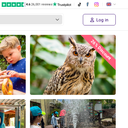
4.6
|
26,001 reviews
Log in
26% Discount