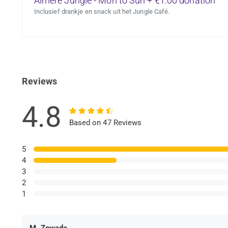
Almere Jungle - Mon to Sun + €1.00 donation
Inclusief drankje en snack uit het Jungle Café.
Reviews
4.8
Based on 47 Reviews
5
4
3
2
1