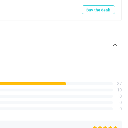
Buy the deal!
37
10
0
0
0